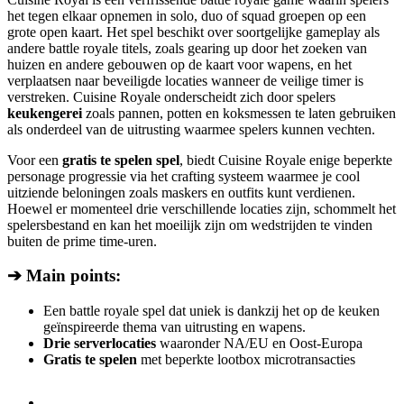
het tegen elkaar opnemen in solo, duo of squad groepen op een
grote open kaart. Het spel beschikt over soortgelijke gameplay als
andere battle royale titels, zoals gearing up door het zoeken van
huizen en andere gebouwen op de kaart voor wapens, en het
verplaatsen naar beveiligde locaties wanneer de veilige timer is
verstreken. Cuisine Royale onderscheidt zich door spelers
keukengerei
zoals pannen, potten en koksmessen te laten gebruiken
als onderdeel van de uitrusting waarmee spelers kunnen vechten.
Voor een
gratis te spelen spel
, biedt Cuisine Royale enige beperkte
personage progressie via het crafting systeem waarmee je cool
uitziende beloningen zoals maskers en outfits kunt verdienen.
Hoewel er momenteel drie verschillende locaties zijn, schommelt het
spelersbestand en kan het moeilijk zijn om wedstrijden te vinden
buiten de prime time-uren.
➔ Main points:
Een battle royale spel dat uniek is dankzij het op de keuken
geïnspireerde thema van uitrusting en wapens.
Drie serverlocaties
waaronder NA/EU en Oost-Europa
Gratis te spelen
met beperkte lootbox microtransacties