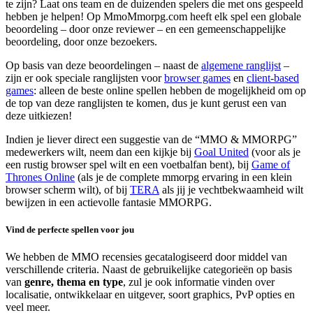
te zijn? Laat ons team en de duizenden spelers die met ons gespeeld
hebben je helpen! Op MmoMmorpg.com heeft elk spel een globale
beoordeling – door onze reviewer – en een gemeenschappelijke
beoordeling, door onze bezoekers.
Op basis van deze beoordelingen – naast de
algemene ranglijst
–
zijn er ook speciale ranglijsten voor
browser games
en
client-based
games
: alleen de beste online spellen hebben de mogelijkheid om op
de top van deze ranglijsten te komen, dus je kunt gerust een van
deze uitkiezen!
Indien je liever direct een suggestie van de “MMO & MMORPG”
medewerkers wilt, neem dan een kijkje bij
Goal United
(voor als je
een rustig browser spel wilt en een voetbalfan bent), bij
Game of
Thrones Online
(als je de complete mmorpg ervaring in een klein
browser scherm wilt), of bij
TERA
als jij je vechtbekwaamheid wilt
bewijzen in een actievolle fantasie MMORPG.
Vind de perfecte spellen voor jou
We hebben de MMO recensies gecatalogiseerd door middel van
verschillende criteria. Naast de gebruikelijke categorieën op basis
van
genre, thema en type
, zul je ook informatie vinden over
localisatie, ontwikkelaar en uitgever, soort graphics, PvP opties en
veel meer.