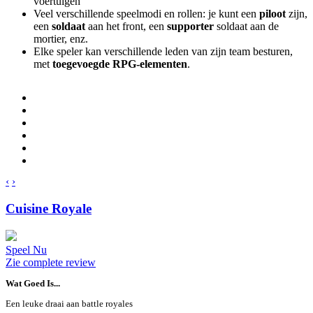
voertuigen
Veel verschillende speelmodi en rollen: je kunt een
piloot
zijn,
een
soldaat
aan het front, een
supporter
soldaat aan de
mortier, enz.
Elke speler kan verschillende leden van zijn team besturen,
met
toegevoegde RPG-elementen
.
‹
›
Cuisine Royale
Speel Nu
Zie complete review
Wat Goed Is...
Een leuke draai aan battle royales