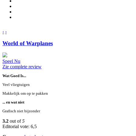
‹
›
World of Warplanes
Speel Nu
Zie complete review
Wat Goed Is...
Veel vliegtuigen
Makkelijk om op te pakken
... en wat niet
Grafisch niet bijzonder
3.2
out of
5
Editorial vote: 6,5