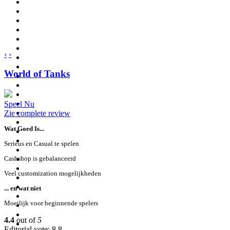
‹
›
World of Tanks
Speel Nu
Zie complete review
Wat Goed Is...
Serieus en Casual te spelen
Cashshop is gebalanceerd
Veel customization mogelijkheden
... en wat niet
Moeilijk voor beginnende spelers
4.4
out of
5
Editorial vote: 8,8