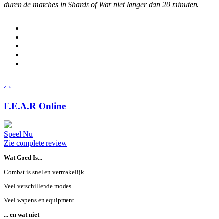
duren de matches in Shards of War niet langer dan 20 minuten.
‹
›
F.E.A.R Online
Speel Nu
Zie complete review
Wat Goed Is...
Combat is snel en vermakelijk
Veel verschillende modes
Veel wapens en equipment
... en wat niet