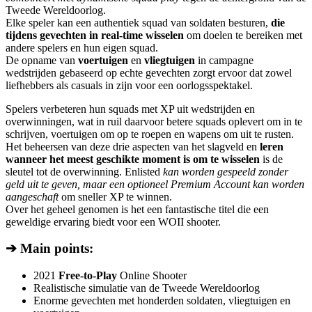
Tweede Wereldoorlog.
Elke speler kan een authentiek squad van soldaten besturen,
die
tijdens gevechten in real-time wisselen
om doelen te bereiken met
andere spelers en hun eigen squad.
De opname van
voertuigen
en
vliegtuigen
in campagne
wedstrijden gebaseerd op echte gevechten zorgt ervoor dat zowel
liefhebbers als casuals in zijn voor een oorlogsspektakel.
Spelers verbeteren hun squads met XP uit wedstrijden en
overwinningen, wat in ruil daarvoor betere squads oplevert om in te
schrijven, voertuigen om op te roepen en wapens om uit te rusten.
Het beheersen van deze drie aspecten van het slagveld en
leren
wanneer het meest geschikte moment is om te wisselen
is de
sleutel tot de overwinning. Enlisted
kan worden gespeeld zonder
geld uit te geven, maar een optioneel Premium Account kan worden
aangeschaft
om sneller XP te winnen.
Over het geheel genomen is het een fantastische titel die een
geweldige ervaring biedt voor een WOII shooter.
➔ Main points:
2021
Free-to-Play
Online Shooter
Realistische simulatie van de Tweede Wereldoorlog
Enorme gevechten met honderden soldaten, vliegtuigen en