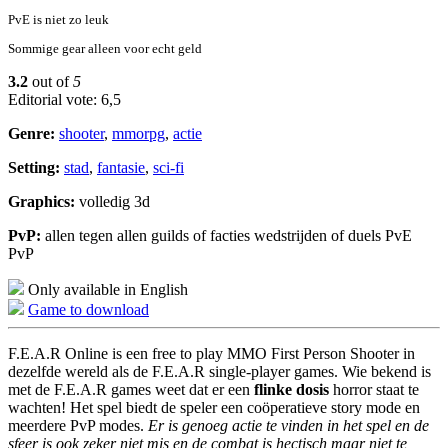
PvE is niet zo leuk
Sommige gear alleen voor echt geld
3.2
out of
5
Editorial vote: 6,5
Genre:
shooter
,
mmorpg
,
actie
Setting:
stad
,
fantasie
,
sci-fi
Graphics:
volledig 3d
PvP:
allen tegen allen guilds of facties wedstrijden of duels PvE
PvP
Only available in English
Game to download
F.E.A.R Online is een free to play MMO First Person Shooter in
dezelfde wereld als de F.E.A.R single-player games. Wie bekend is
met de F.E.A.R games weet dat er een
flinke dosis
horror staat te
wachten! Het spel biedt de speler een coöperatieve story mode en
meerdere PvP modes.
Er is genoeg actie te vinden in het spel en de
sfeer is ook zeker niet mis en de combat is hectisch maar niet te