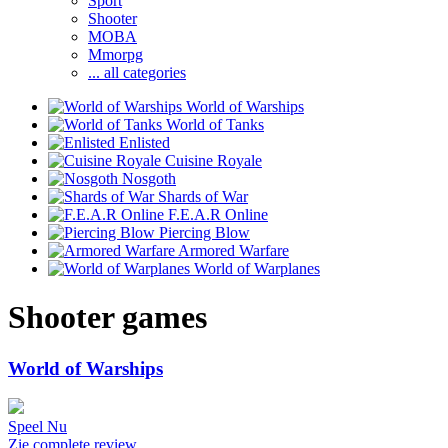
Sport
Shooter
MOBA
Mmorpg
... all categories
World of Warships
World of Tanks
Enlisted
Cuisine Royale
Nosgoth
Shards of War
F.E.A.R Online
Piercing Blow
Armored Warfare
World of Warplanes
Shooter games
World of Warships
Speel Nu
Zie complete review