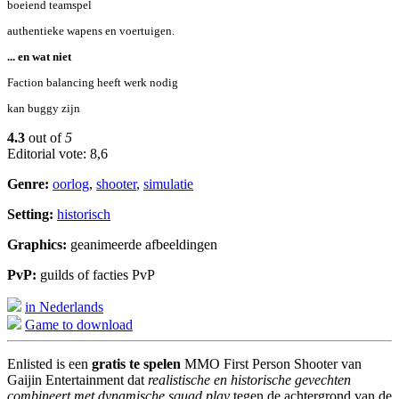
boeiend teamspel
authentieke wapens en voertuigen.
... en wat niet
Faction balancing heeft werk nodig
kan buggy zijn
4.3
out of
5
Editorial vote: 8,6
Genre:
oorlog
,
shooter
,
simulatie
Setting:
historisch
Graphics:
geanimeerde afbeeldingen
PvP:
guilds of facties PvP
in Nederlands
Game to download
Enlisted is een
gratis te spelen
MMO First Person Shooter van
Gaijin Entertainment dat
realistische en historische gevechten
combineert met dynamische squad play
tegen de achtergrond van de