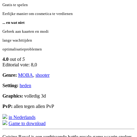
Gratis te spelen
Eerlijke manier om cosmetica te verdienen
... en wat niet
Gebrek aan kaarten en modi
lange wachttijden
optimalisatieproblemen
4.0
out of
5
Editorial vote: 8,0
Genre:
MOBA
,
shooter
Setting:
heden
Graphics:
volledig 3d
PvP:
allen tegen allen PvP
in Nederlands
Game to download
Cuisine Royal is een verfrissende battle royale game waarin spelers