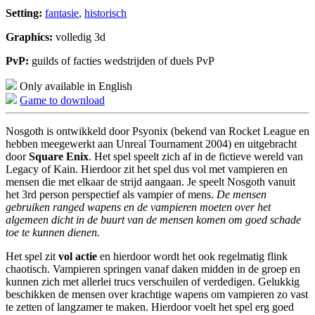
Setting:
fantasie
,
historisch
Graphics:
volledig 3d
PvP:
guilds of facties wedstrijden of duels PvP
Only available in English
Game to download
Nosgoth is ontwikkeld door Psyonix (bekend van Rocket League en
hebben meegewerkt aan Unreal Tournament 2004) en uitgebracht
door
Square Enix
. Het spel speelt zich af in de fictieve wereld van
Legacy of Kain. Hierdoor zit het spel dus vol met vampieren en
mensen die met elkaar de strijd aangaan. Je speelt Nosgoth vanuit
het 3rd person perspectief als vampier of mens.
De mensen
gebruiken ranged wapens en de vampieren moeten over het
algemeen dicht in de buurt van de mensen komen om goed schade
toe te kunnen dienen.
Het spel zit
vol actie
en hierdoor wordt het ook regelmatig flink
chaotisch. Vampieren springen vanaf daken midden in de groep en
kunnen zich met allerlei trucs verschuilen of verdedigen. Gelukkig
beschikken de mensen over krachtige wapens om vampieren zo vast
te zetten of langzamer te maken. Hierdoor voelt het spel erg goed