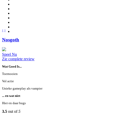
‹
›
Nosgoth
Speel Nu
Zie complete review
Wat Goed Is...
Toernooien
Vol actie
Unieke gameplay als vampier
... en wat niet
Hier en daar bugs
3.5
out of
5