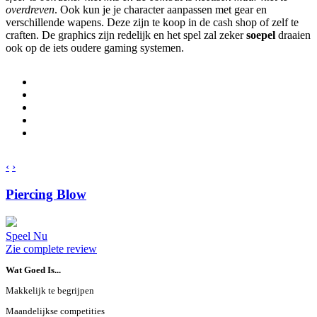
overdreven
. Ook kun je je character aanpassen met gear en
verschillende wapens. Deze zijn te koop in de cash shop of zelf te
craften. De graphics zijn redelijk en het spel zal zeker
soepel
draaien
ook op de iets oudere gaming systemen.
‹
›
Piercing Blow
Speel Nu
Zie complete review
Wat Goed Is...
Makkelijk te begrijpen
Maandelijkse competities