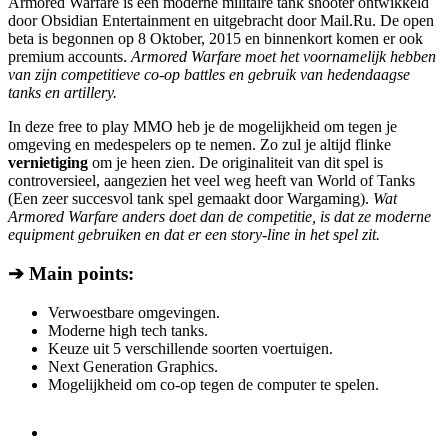
Armored Warfare is een moderne militaire tank shooter ontwikkeld
door Obsidian Entertainment en uitgebracht door Mail.Ru. De open
beta is begonnen op 8 Oktober, 2015 en binnenkort komen er ook
premium accounts.
Armored Warfare moet het voornamelijk hebben
van zijn competitieve co-op battles en gebruik van hedendaagse
tanks en artillery.
In deze free to play MMO heb je de mogelijkheid om tegen je
omgeving en medespelers op te nemen. Zo zul je altijd flinke
vernietiging
om je heen zien. De originaliteit van dit spel is
controversieel, aangezien het veel weg heeft van World of Tanks
(Een zeer succesvol tank spel gemaakt door Wargaming).
Wat
Armored Warfare anders doet dan de competitie, is dat ze moderne
equipment gebruiken en dat er een story-line in het spel zit.
➔ Main points:
Verwoestbare omgevingen.
Moderne high tech tanks.
Keuze uit 5 verschillende soorten voertuigen.
Next Generation Graphics.
Mogelijkheid om co-op tegen de computer te spelen.