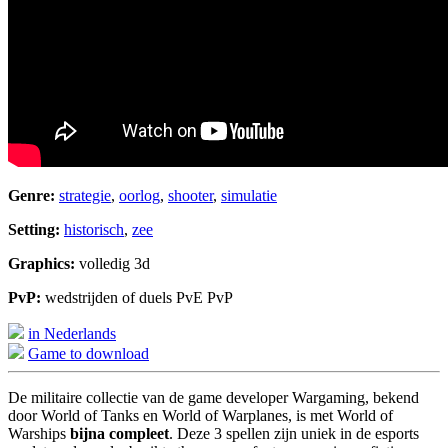
Genre:
strategie
,
oorlog
,
shooter
,
simulatie
Setting:
historisch
,
zee
Graphics:
volledig 3d
PvP:
wedstrijden of duels PvE PvP
in Nederlands
Game to download
De militaire collectie van de game developer Wargaming, bekend
door World of Tanks en World of Warplanes, is met World of
Warships
bijna compleet
. Deze 3 spellen zijn uniek in de esports