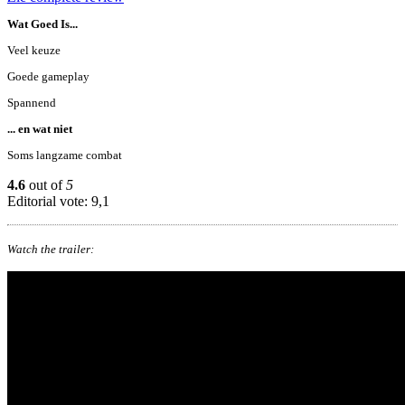
Wat Goed Is...
Veel keuze
Goede gameplay
Spannend
... en wat niet
Soms langzame combat
4.6
out of
5
Editorial vote: 9,1
Watch the trailer: