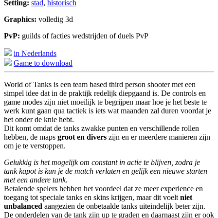
Setting:
stad
,
historisch
Graphics:
volledig 3d
PvP:
guilds of facties wedstrijden of duels PvP
in Nederlands
Game to download
World of Tanks is een team based third person shooter met een
simpel idee dat in de praktijk redelijk diepgaand is. De controls en
game modes zijn niet moeilijk te begrijpen maar hoe je het beste te
werk kunt gaan qua tactiek is iets wat maanden zal duren voordat je
het onder de knie hebt.
Dit komt omdat de tanks zwakke punten en verschillende rollen
hebben, de maps
groot en divers
zijn en er meerdere manieren zijn
om je te verstoppen.
Gelukkig is het mogelijk om constant in actie te blijven, zodra je
tank kapot is kun je de match verlaten en gelijk een nieuwe starten
met een andere tank.
Betalende spelers hebben het voordeel dat ze meer experience en
toegang tot speciale tanks en skins krijgen, maar dit voelt
niet
unbalanced
aangezien de onbetaalde tanks uiteindelijk beter zijn.
De onderdelen van de tank zijn up te graden en daarnaast zijn er ook