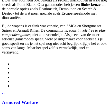
Blow was voorheen ook bekend als Project Blackout en in Azië nog
steeds als Point Blank. Qua gamemodes heb je een
flinke keuze
uit
de normale opties zoals Deathmatch, Demolition en Search &
Destroy tot de wat meer speciale zoals Escape speelmode met
dinosauriërs.
Bij de wapens is er flink wat variatie, van SMGs en Shotguns tot
Sniper en Assault Rifles. De community is,
zoals in vele free to play
competitive games
, niet al te vriendelijk. Als je een van de meer
serieuze gamemodes speelt, word je uitgemaakt voor hacker als je
goed speelt en als je het spel nog niet echt begrijpt krijg je het er ook
soms van langs. Maar het spel zelf is vermakelijk, snel en
verslavend.
‹
›
Armored Warfare