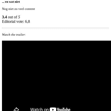
... en wat niet
Nog niet zo veel content
3.4
out of
5
Editorial vote: 6,8
Watch the trailer: