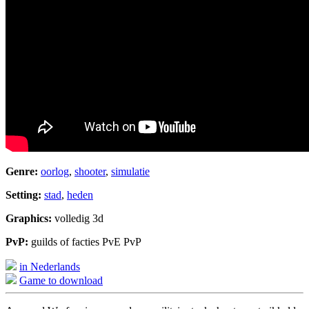
Genre:
oorlog
,
shooter
,
simulatie
Setting:
stad
,
heden
Graphics:
volledig 3d
PvP:
guilds of facties PvE PvP
in Nederlands
Game to download