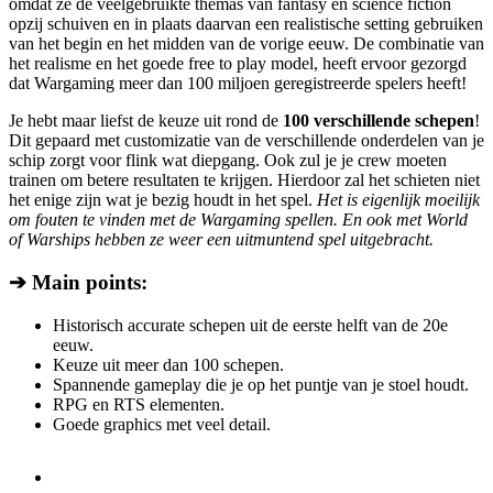
omdat ze de veelgebruikte themas van fantasy en science fiction
opzij schuiven en in plaats daarvan een realistische setting gebruiken
van het begin en het midden van de vorige eeuw. De combinatie van
het realisme en het goede free to play model, heeft ervoor gezorgd
dat Wargaming meer dan 100 miljoen geregistreerde spelers heeft!
Je hebt maar liefst de keuze uit rond de
100 verschillende schepen
!
Dit gepaard met customizatie van de verschillende onderdelen van je
schip zorgt voor flink wat diepgang. Ook zul je je crew moeten
trainen om betere resultaten te krijgen. Hierdoor zal het schieten niet
het enige zijn wat je bezig houdt in het spel.
Het is eigenlijk moeilijk
om fouten te vinden met de Wargaming spellen. En ook met World
of Warships hebben ze weer een uitmuntend spel uitgebracht.
➔ Main points:
Historisch accurate schepen uit de eerste helft van de 20e
eeuw.
Keuze uit meer dan 100 schepen.
Spannende gameplay die je op het puntje van je stoel houdt.
RPG en RTS elementen.
Goede graphics met veel detail.